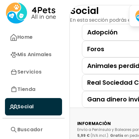
Social
En esta sección podrás enco
Adopción
Home
Foros
Mis Animales
Animales perdi
Servicios
Real Sociedad 
Tienda
Gana dinero inv
Social
INFORMACIÓN
Buscador
Envío a Península y Baleares por
5,99 €
(IVA incl.).
Gratis
en pedi