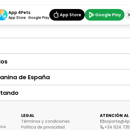
App 4Pets
App Store
Google Play
App Store
·
Google Play
ntrar información y servicios para tu animal
dos
Canina de España
itando
LEGAL
ATENCIÓN AL
Términos y condiciones
soporte@4pe
dos
Política de privacidad
+34 624 735