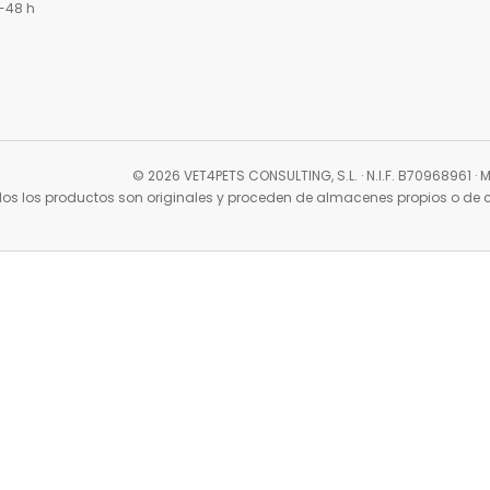
4-48 h
©
2026
VET4PETS CONSULTING, S.L. · N.I.F. B70968961 ·
os los productos son originales y proceden de almacenes propios o de c