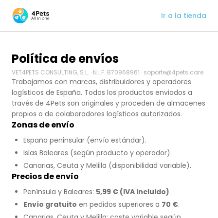
Ir a la tienda
Política de envíos
VET4PETS CONSULTING, S.L. · N.I.F. B70968961 · soporte@4pets.care
Trabajamos con marcas, distribuidores y operadores
logísticos de España. Todos los productos enviados a
través de 4Pets son originales y proceden de almacenes
propios o de colaboradores logísticos autorizados.
Zonas de envío
España peninsular (envío estándar).
Islas Baleares (según producto y operador).
Canarias, Ceuta y Melilla (disponibilidad variable).
Precios de envío
Península y Baleares:
5,99 € (IVA incluido)
.
Envío gratuito
en pedidos superiores a
70 €
.
Canarias, Ceuta y Melilla: coste variable según