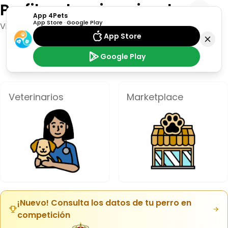
Perfiles de mis animales
0
App 4Pets
App Store
·
Google Play
Visualiza todos tus animales y su información
App Store
Google Play
Veterinarios
Marketplace
¡Nuevo! Consulta los datos de tu perro en
competición